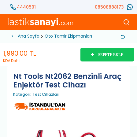
4440591
08508888173
Ana Sayfa
Oto Tamir Ekipmanları
Test ve Ölçüm Eki
1,990.00
TL
SEPETE EKLE
KDV Dahil
Nt Tools Nt2062 Benzinli Araç
Enjektör Test Cihazı
Kategori:
Test Cihazları