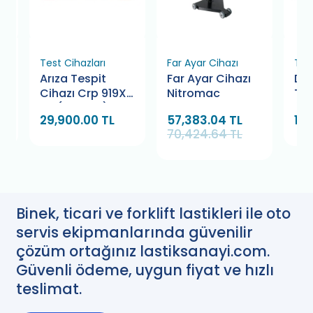
Test Cihazları
Far Ayar Cihazı
Tes
Arıza Tespit
Far Ayar Cihazı
Du
Cihazı Crp 919X
Nitromac
Tes
BT (Launch)
(Kr
29,900.00 TL
57,383.04 TL
10,
70,424.64 TL
Binek, ticari ve forklift lastikleri ile oto
servis ekipmanlarında güvenilir
çözüm ortağınız lastiksanayi.com.
Güvenli ödeme, uygun fiyat ve hızlı
teslimat.