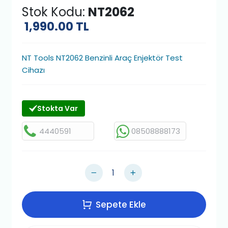
Stok Kodu:
NT2062
1,990.00
TL
NT Tools NT2062 Benzinli Araç Enjektör Test
Cihazı
Stokta Var
4440591
08508888173
Sepete Ekle