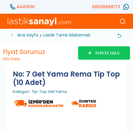
4440591
08508888173
Ana Sayfa
Lastik Tamir Malzemeleri
Lastik Yaması
Fiyat Sorunuz
SEPETE EKLE
KDV Dahil
No: 7 Get Yama Rema Tip Top
(10 Adet)
Kategori:
Tip-Top Get Yama