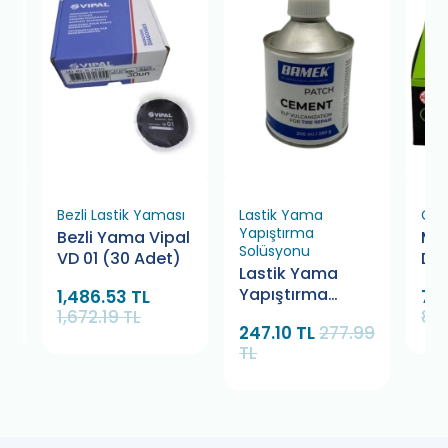
ı
Bezli Lastik Yaması
Lastik Yama
Çiv
Yapıştırma
l
Bezli Yama Vipal
Mar
Solüsyonu
VD 01 (30 Adet)
Del
Lastik Yama
Mu 
Yapıştırma
1,486.53 TL
718
Ad
Solüsyonu
1,672.19 TL
808
247.10 TL
277.99
Bamek 280 gr.
TL