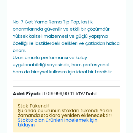
No: 7 Get Yama Rema Tip Top, lastik
onarımlarında güvenilir ve etkili bir çözümdür.
Yüksek kaliteli malzemesi ve güçlü yapışma
özelliği ile lastiklerdeki delikleri ve çatlakları hızlıca
onarır.
Uzun ömürlü performansı ve kolay
uygulanabilirliği sayesinde, hem profesyonel
hem de bireysel kullanım için ideal bir tercihtir.
Adet Fiyatı :
1.019.999,90 TL
KDV Dahil
Stok Tükendi!
Şu anda bu ürünün stokları tükendi. Yakın
zamanda stoklara yeniden eklenecektir!
Stokta olan ürünleri incelemek için
tıklayın