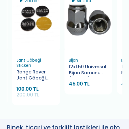
VİDEOLU
VİDEOLU
Jant Göbeği
Bijon
Bijo
Stickeri
12x1.50 Universal
14
Range Rover
Bijon Somunu
Bij
Jant Göbeği
(17 Kafa)
45.00 TL
45
Stickerı 56 mm.
100.00 TL
(4 Adet)
200.00 TL
Binek, ticari ve forklift lastikleri ile oto