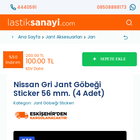
4440591
08508888173
Ana Sayfa
Jant Aksesuarları
Jant Göbeği Stickeri
N
200.00 TL
%50
100.00
TL
SEPETE EKLE
İndirim
KDV Dahil
Nissan Gri Jant Göbeği
Sticker 56 mm. (4 Adet)
Kategori:
Jant Göbeği Stickeri