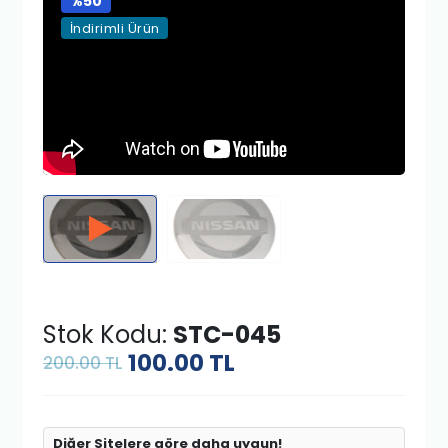
%50
İndirimli Ürün
Stok Kodu:
STC-045
100.00
TL
200.00 TL
Diğer Sitelere göre daha uygun!