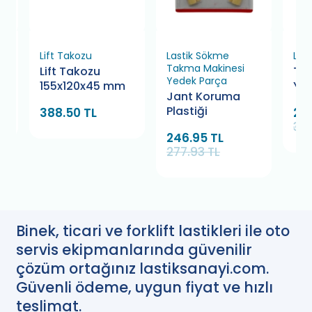
Lift Takozu
Lastik Sökme
Lif
Takma Makinesi
Lift Takozu
Tes
Yedek Parça
155x120x45 mm
Yer
Jant Koruma
Plastiği
388.50 TL
288
324
246.95 TL
277.93 TL
Binek, ticari ve forklift lastikleri ile oto
servis ekipmanlarında güvenilir
çözüm ortağınız lastiksanayi.com.
Güvenli ödeme, uygun fiyat ve hızlı
teslimat.