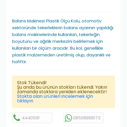
Balans Makinesi Plastik Ölçü Kolu, otomotiv
sektöründe tekerleklerin balans ayarının yapıldığı
balans makinelerinde kullanılan, tekerleğin
boyutunu ve ağırlık merkezini belirlemek için
kullanılan bir ölçüm aracıdır. Bu kol, genellikle
plastik malzemeden üretilmiş olup, dayanıklı ve
hafiftir.
Stok Tükendi!
Şu anda bu ürünün stokları tükendi. Yakın
zamanda stoklara yeniden eklenecektir!
Stokta olan ürünleri incelemek için
tıklayın
4440591
08508888173