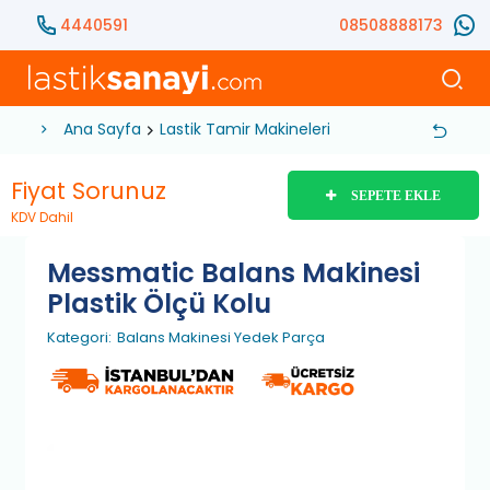
4440591
08508888173
Ana Sayfa
Lastik Tamir Makineleri
Yedek Parça
Bal
Fiyat Sorunuz
SEPETE EKLE
KDV Dahil
Messmatic Balans Makinesi
Plastik Ölçü Kolu
Kategori:
Balans Makinesi Yedek Parça