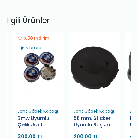
İlgili Ürünler
%50 İndirim
VİDEOLU
ı
Jant Göbek Kapağı
Jant Göbek Kapağı
Bijo
k
Bmw Uyumlu
56 mm. Sticker
12x
Çelik Jant
Uyumlu Boş Jant
Bi
Göbeği 56x53
Göbeği Kapağı
(17
300.00 TL
200.00 TL
45
mm. Renkli (4
(4 Adet)