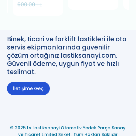
600.00 TL
Adet)
Binek, ticari ve forklift lastikleri ile oto
servis ekipmanlarında güvenilir
çözüm ortağınız lastiksanayi.com.
Güvenli ödeme, uygun fiyat ve hızlı
teslimat.
İletişime Geç
© 2025 Ls Lastiksanayi Otomotiv Yedek Parça Sanayi
ve Ticaret Limited Şirketi. Tüm Hakları Saklıdır