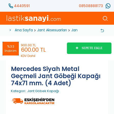
4440591
08508888173
Ana Sayfa
Jant Aksesuarları
Jant Göbek Kapağı
Me
900.00 TL
%33
600.00
TL
SEPETE EKLE
İndirim
KDV Dahil
Mercedes Siyah Metal
Geçmeli Jant Göbeği Kapağı
74x71 mm. (4 Adet)
Kategori:
Jant Göbek Kapağı