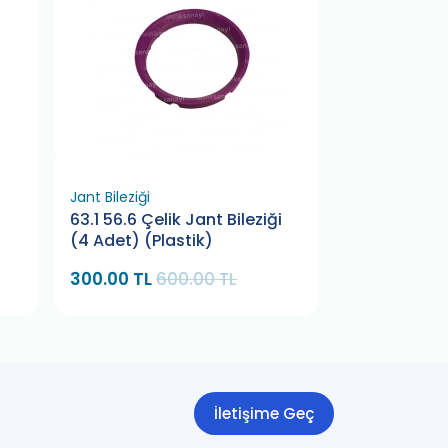
Jant Bileziği
Jant Bileziği
63.1 56.6 Çelik Jant Bileziği
72.56 59.1 Çe
(4 Adet) (Plastik)
(4 Adet) (Pl
300.00 TL
600.00 TL
300.00 TL
6
İletişime Geç