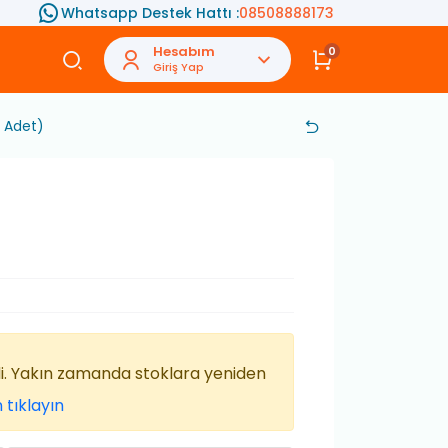
Whatsapp Destek Hattı :
08508888173
Hesabım
0
Giriş Yap
 Adet)
di. Yakın zamanda stoklara yeniden
 tıklayın