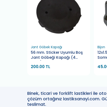
Jant Göbek Kapağı
Bijon
 Jant
56 mm. Sticker Uyumlu Boş
12x1.
Renkli (4
Jant Göbeği Kapağı (4
Somu
Adet)
TL
200.00 TL
45.0
Binek, ticari ve forklift lastikleri ile 
çözüm ortağınız lastiksanayi.com. Güv
teslimat.