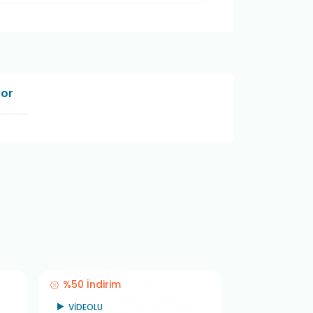
Sor
%50 İndirim
%50 İndiri
VİDEOLU