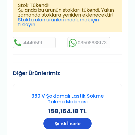
Stok Tükendi!
Şu anda bu ürünün stokları tükendi. Yakın
zamanda stoklara yeniden eklenecektir!
Stokta olan ürünleri incelemek için
tıklayın
4440591
08508888173
Diğer Ürünlerimiz
380 V Şoklamalı Lastik Sökme
Takma Makinası
158,164.18 TL
Şimdi İncele