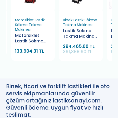
e
Motosiklet Lastik
Binek Lastik Sökme
Bin
Sökme Takma
Takma Makinesi
Tak
Makinesi
Lastik Sökme
Lux
Motorsiklet
ı
Takma Makinası
Las
Lastik Sökme
t
Bismant Eco
Ta
294,465.60 TL
39
Takma Makinası
-
Siyah Kırmızı 10
Bi
133,904.31 TL
361,389.60 TL
50
206
24 Yardımcı
Kollu
Binek, ticari ve forklift lastikleri ile oto
servis ekipmanlarında güvenilir
çözüm ortağınız lastiksanayi.com.
Güvenli ödeme, uygun fiyat ve hızlı
teslimat.