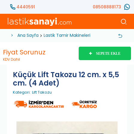
4440591
08508888173
Ana Sayfa
Lastik Tamir Makineleri
Yedek Parça
Lif
Fiyat Sorunuz
SEPETE EKLE
KDV Dahil
Küçük Lift Takozu 12 cm. x 5,5
cm. (4 Adet)
Kategori:
Lift Takozu