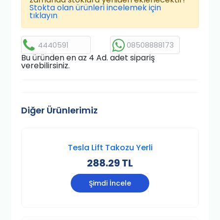
Stokta olan ürünleri incelemek için
tıklayın
4440591
08508888173
Bu üründen en az 4 Ad. adet sipariş
verebilirsiniz.
Diğer Ürünlerimiz
Tesla Lift Takozu Yerli
288.29 TL
Şimdi İncele