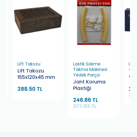
Lift Takozu
Lastik Sökme
Lif
Takma Makinesi
Lift Takozu
Tes
Yedek Parça
155x120x45 mm
Yer
Jant Koruma
Plastiği
388.50 TL
288
324
246.86 TL
277.83 TL