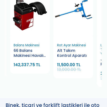
e
Balans Makinesi
Rot Ayar Makinesi
Las
Tak
66 Balans
Alt Takım
Yed
ı
Makinesi Havalı
Kontrol Aparatı
Ja
Kilitli
Pla
142,337.75 TL
11,500.00 TL
i
13,000.00 TL
24
277
Binek, ticari ve forklift lastikleri ile oto