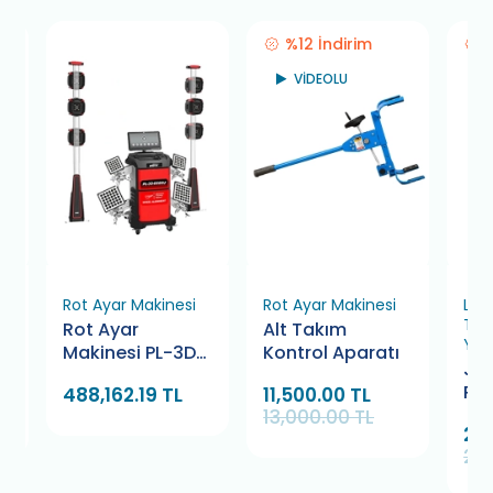
%12 İndirim
VİDEOLU
e
Rot Ayar Makinesi
Rot Ayar Makinesi
Las
Tak
Rot Ayar
Alt Takım
Yed
Makinesi PL-3D-
Kontrol Aparatı
Ja
6666U
Pla
488,162.19 TL
11,500.00 TL
13,000.00 TL
24
277