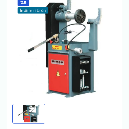
%5
İndirimli Ürün