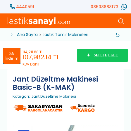
4440591
08508888173
Ana Sayfa
Lastik Tamir Makineleri
Jant Düzeltme Mak
114,211.88 TL
%5
107,982.14
TL
SEPETE EKLE
İndirim
KDV Dahil
Jant Düzeltme Makinesi
Basic-B (K-MAK)
Kategori:
Jant Düzeltme Makinesi