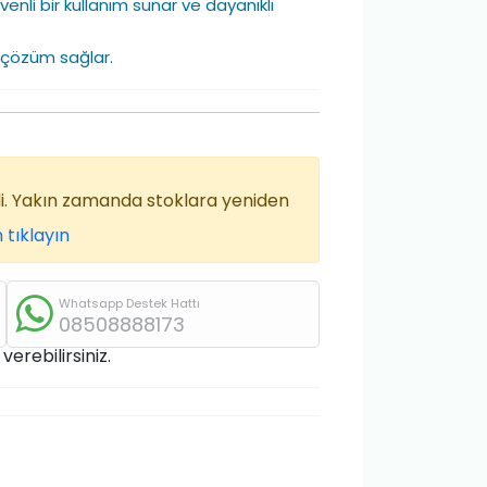
enli bir kullanım sunar ve dayanıklı
ir çözüm sağlar.
di. Yakın zamanda stoklara yeniden
 tıklayın
Whatsapp Destek Hattı
08508888173
erebilirsiniz.