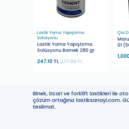
elik Yama)
Lastik Yama Yapıştırma
Çivi 
Solüsyonu
k Yaması
Maru
Lastik Yama Yapıştırma
et)
01 (
Solüsyonu Bamek 280 gr.
 TL
1,00
247.10 TL
277.99 TL
Binek, ticari ve forklift lastikleri ile 
çözüm ortağınız lastiksanayi.com. Güv
teslimat.