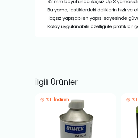
32 mm boyutunda ilaçsız Up 3 yamasıdır
Bu yama, lastiklerdeki deliklerin hızlı ve e
İlaçsız yapışabilen yapısı sayesinde güve
Kolay uygulanabilir özelliği ile pratik bir
İlgili Ürünler
%11 İndirim
%1