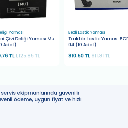
Deliği Yaması
Bezli Lastik Yaması
ni Çivi Deliği Yaması Mu
Traktör Lastik Yaması BC
50 Adet)
04 (10 Adet)
0.76 TL
1,125.85 TL
810.50 TL
911.81 TL
oto servis ekipmanlarında güvenilir
enli ödeme, uygun fiyat ve hızlı