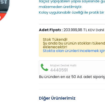
İlaçsız yapışabilen yapısı sayesinde güv
malzemeden üretilmiştir.
Kolay uygulanabilir özelliği ile pratik b
Adet Fiyatı :
203.999,98 TL
KDV Dahil
Stok Tükendi!
Şu anda bu ürünün stokları tüken
eklenecektir!
Stokta olan ürünleri incelemek için
Müşteri Destek Hattı
4440591
Bu üründen en az 50 Ad. adet sipariş v
Diğer Ürünlerimiz