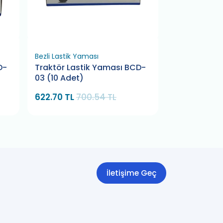
Bezli Lastik Yaması
Tip-Top Get 
D-
Traktör Lastik Yaması BCD-
Yonca Lasti
03 (10 Adet)
180x180 (10 
622.70 TL
700.54 TL
576.58 TL
6
İletişime Geç