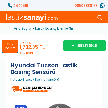
4440591
08508888173
Ana Sayfa
Lastik Basınç İzleme Sistemleri
Lastik Bas
2,547.57 TL
%32
1,732.35
TL
SEPETE EKLE
İndirim
KDV Dahil
Hyundai Tucson Lastik
Basınç Sensörü
Kategori:
Lastik Basınç Sensörü