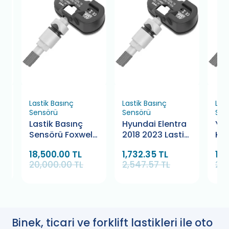
Lastik Basınç
Lastik Basınç
Last
Sensörü
Sensörü
Sen
Lastik Basınç
Hyundai Elentra
Ye
Sensörü Foxwell
2018 2023 Lastik
Kod
T20 20 Adet
Basınç Sensörü
Bas
18,500.00 TL
1,732.35 TL
1,7
ı
20,000.00 TL
2,547.57 TL
2,5
Binek, ticari ve forklift lastikleri ile oto