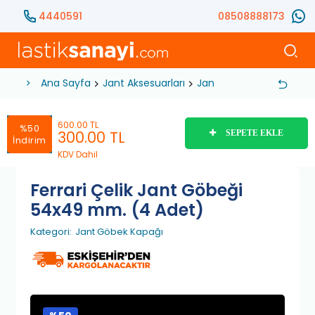
4440591
08508888173
Ana Sayfa
Jant Aksesuarları
Jant Göbek Kapağı
Fe
600.00 TL
%50
300.00
TL
SEPETE EKLE
İndirim
KDV Dahil
Ferrari Çelik Jant Göbeği
54x49 mm. (4 Adet)
Kategori:
Jant Göbek Kapağı