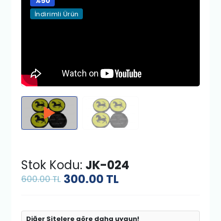
%50
İndirimli Ürün
Stok Kodu:
JK-024
300.00
TL
600.00 TL
Diğer Sitelere göre daha uygun!