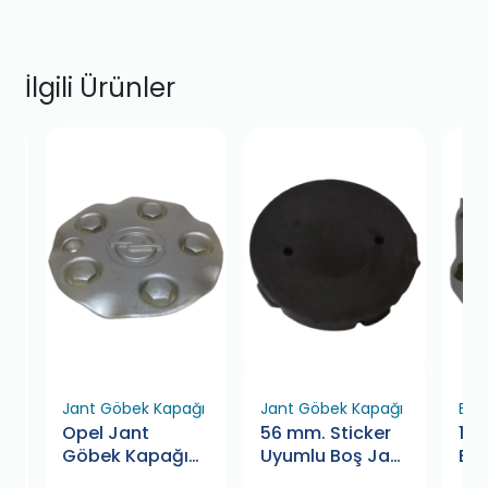
İlgili Ürünler
ı
Jant Göbek Kapağı
Jant Göbek Kapağı
Bijo
Opel Jant
56 mm. Sticker
12x
Göbek Kapağı
Uyumlu Boş Jant
Bi
155mm
Göbeği Kapağı
(17