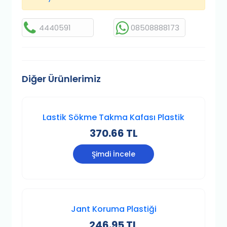
4440591
08508888173
Diğer Ürünlerimiz
Lastik Sökme Takma Kafası Plastik
370.66 TL
Şimdi İncele
Jant Koruma Plastiği
246.95 TL