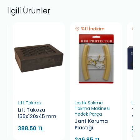
İlgili Ürünler
%11 İndirim
Lift Takozu
Lastik Sökme
Lif
Takma Makinesi
Lift Takozu
Tes
Yedek Parça
155x120x45 mm
Yer
Jant Koruma
Plastiği
388.50 TL
288
324
246.95 TL