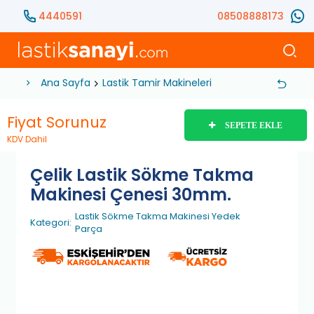
4440591
08508888173
Ana Sayfa
Lastik Tamir Makineleri
Yedek Parça
Las
Fiyat Sorunuz
SEPETE EKLE
KDV Dahil
Çelik Lastik Sökme Takma
Makinesi Çenesi 30mm.
Lastik Sökme Takma Makinesi Yedek
Kategori:
Parça