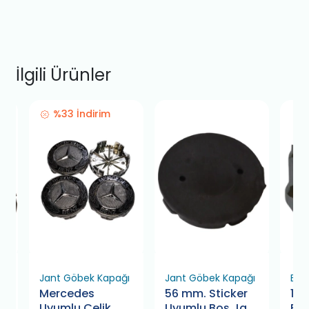
İlgili Ürünler
%33 İndirim
ı
Jant Göbek Kapağı
Jant Göbek Kapağı
Bijo
Mercedes
56 mm. Sticker
12x
Uyumlu Çelik
Uyumlu Boş Jant
Bi