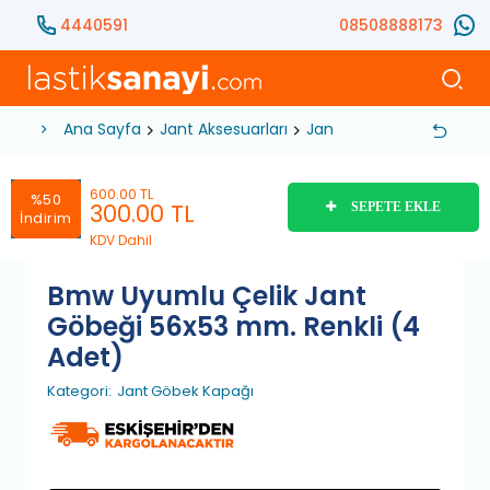
4440591
08508888173
Ana Sayfa
Jant Aksesuarları
Jant Göbek Kapağı
Bm
600.00 TL
%50
300.00
TL
SEPETE EKLE
İndirim
KDV Dahil
Bmw Uyumlu Çelik Jant
Göbeği 56x53 mm. Renkli (4
Adet)
Kategori:
Jant Göbek Kapağı