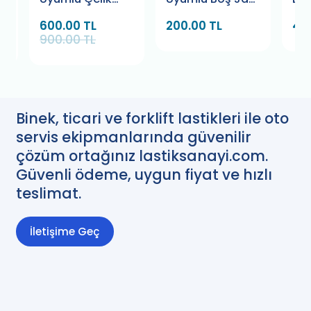
Jant Göbeği
Göbeği Kapağı
(17
600.00 TL
200.00 TL
45
75x72 mm. Siyah
(4 Adet)
900.00 TL
Gri (4 Adet)
Binek, ticari ve forklift lastikleri ile oto
servis ekipmanlarında güvenilir
çözüm ortağınız lastiksanayi.com.
Güvenli ödeme, uygun fiyat ve hızlı
teslimat.
İletişime Geç