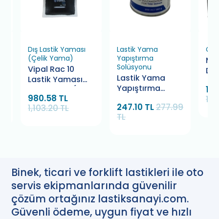
Dış Lastik Yaması
Lastik Yama
Çiv
(Çelik Yama)
Yapıştırma
Mar
Solüsyonu
Vipal Rac 10
Del
Lastik Yama
Lastik Yaması
Mu 
Yapıştırma
1,0
75X55 mm (20
980.58 TL
Solüsyonu
1,1
Adet)
247.10 TL
277.99
1,103.20 TL
Bamek 280 gr.
TL
Binek, ticari ve forklift lastikleri ile oto
servis ekipmanlarında güvenilir
çözüm ortağınız lastiksanayi.com.
Güvenli ödeme, uygun fiyat ve hızlı