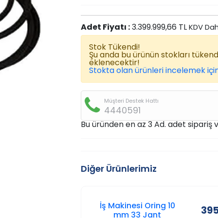
Adet Fiyatı :
3.399.999,66 TL
KDV Dah
Stok Tükendi!
Şu anda bu ürünün stokları tüken
eklenecektir!
Stokta olan ürünleri incelemek için
Müşteri Destek Hattı
4440591
Bu üründen en az 3 Ad. adet sipariş ve
Diğer Ürünlerimiz
İş Makinesi Oring 10
395
mm 33 Jant