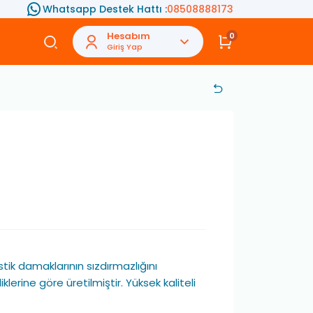
Whatsapp Destek Hattı :
08508888173
Hesabım
0
Giriş Yap
stik damaklarının sızdırmazlığını
lerine göre üretilmiştir. Yüksek kaliteli