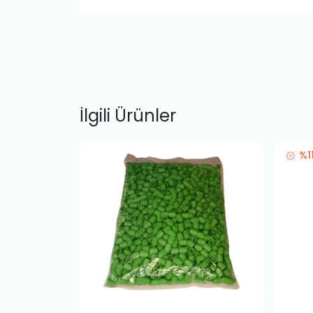
İlgili Ürünler
%1