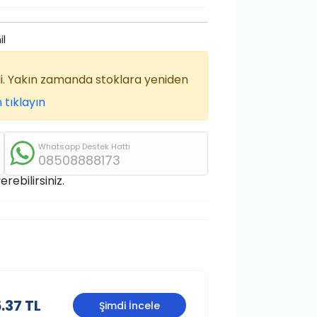
il
di. Yakın zamanda stoklara yeniden
 tıklayın
Whatsapp Destek Hattı
08508888173
rebilirsiniz.
.37 TL
Şimdi İncele