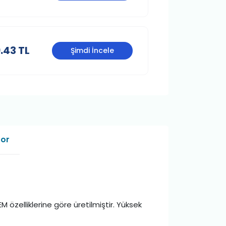
.43 TL
Şimdi İncele
Sor
M özelliklerine göre üretilmiştir. Yüksek