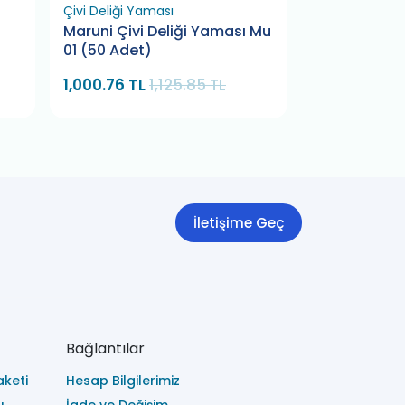
Çivi Deliği Yaması
Lastik Montaj 
Maruni Çivi Deliği Yaması Mu
Lastik Mont
01 (50 Adet)
Kg Bamek
1,000.76 TL
1,125.85 TL
463.32 TL
İletişime Geç
Bağlantılar
keti
Hesap Bilgilerimiz
ı
İade ve Değişim