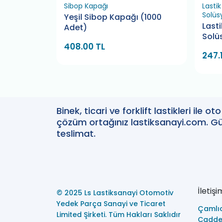
Sibop Kapağı
Lasti
Solüs
raktör Arka
Yeşil Sibop Kapağı (1000
Last
Adet)
Solü
408.00 TL
247.
Binek, ticari ve forklift lastikleri ile 
çözüm ortağınız lastiksanayi.com. Güv
teslimat.
İletişi
© 2025 Ls Lastiksanayi Otomotiv
Yedek Parça Sanayi ve Ticaret
Çamlı
Limited Şirketi. Tüm Hakları Saklıdır
Caddes