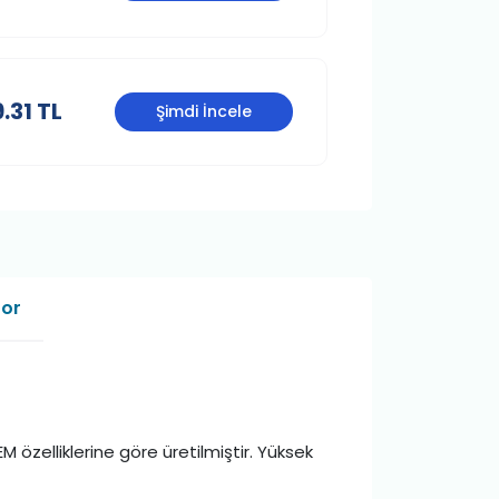
.31 TL
Şimdi İncele
Sor
M özelliklerine göre üretilmiştir. Yüksek