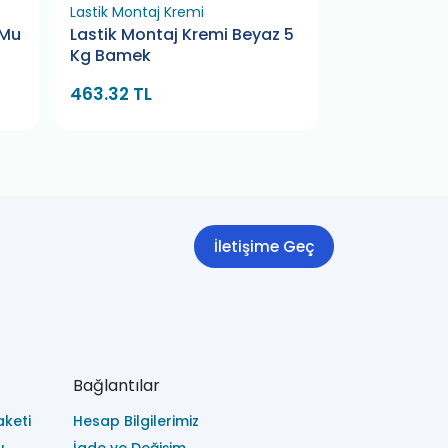
Lastik Montaj Kremi
Yapıştırma Ba
 Mu
Lastik Montaj Kremi Beyaz 5
Yapıştırma 
Kg Bamek
5x5 BMK (10
463.32 TL
757.79 TL
8
İletişime Geç
Bağlantılar
keti
Hesap Bilgilerimiz
ı
İade ve Değişim