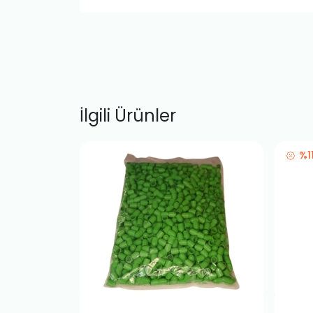
İlgili Ürünler
%1