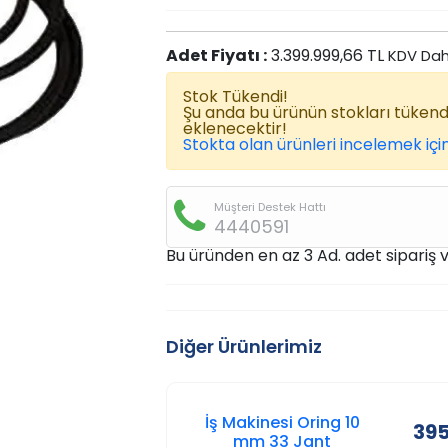
Adet Fiyatı :
3.399.999,66 TL
KDV Dah
Stok Tükendi!
Şu anda bu ürünün stokları tüken
eklenecektir!
Stokta olan ürünleri incelemek için
Müşteri Destek Hattı
4440591
Bu üründen en az 3 Ad. adet sipariş ve
Diğer Ürünlerimiz
İş Makinesi Oring 10
395
mm 33 Jant