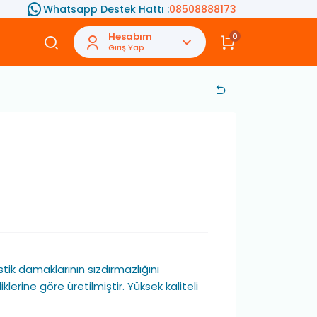
Whatsapp Destek Hattı :
08508888173
Hesabım
0
Giriş Yap
stik damaklarının sızdırmazlığını
lerine göre üretilmiştir. Yüksek kaliteli