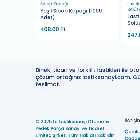
Sibop Kapağı
Lasti
Solüs
rk İç
Yeşil Sibop Kapağı (1000
Last
Adet)
Solü
408.00 TL
247.
Binek, ticari ve forklift lastikleri ile 
çözüm ortağınız lastiksanayi.com. Güv
teslimat.
İletişi
© 2025 Ls Lastiksanayi Otomotiv
Yedek Parça Sanayi ve Ticaret
Çamlı
Limited Şirketi. Tüm Hakları Saklıdır
Caddes