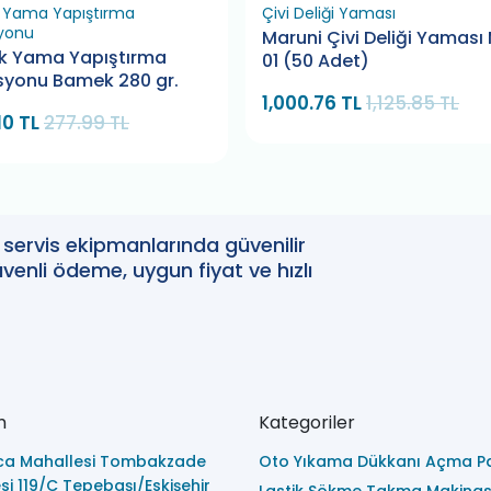
k Yama Yapıştırma
Çivi Deliği Yaması
yonu
Maruni Çivi Deliği Yaması
ik Yama Yapıştırma
01 (50 Adet)
syonu Bamek 280 gr.
1,000.76 TL
1,125.85 TL
10 TL
277.99 TL
oto servis ekipmanlarında güvenilir
enli ödeme, uygun fiyat ve hızlı
m
Kategoriler
ca Mahallesi Tombakzade
Oto Yıkama Dükkanı Açma Pa
i 119/C Tepebaşı/Eskişehir
Lastik Sökme Takma Makinas