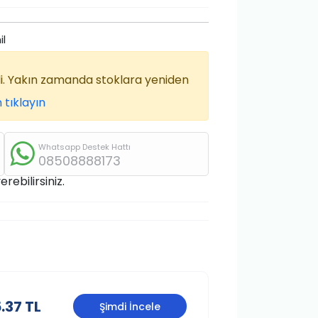
il
di. Yakın zamanda stoklara yeniden
 tıklayın
Whatsapp Destek Hattı
08508888173
rebilirsiniz.
.37 TL
Şimdi İncele