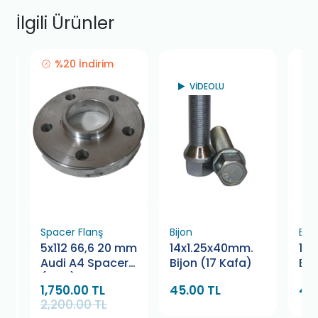
İlgili Ürünler
%20 İndirim
VİDEOLU
Spacer Flanş
Bijon
Bijo
mm
5x112 66,6 20 mm
14x1.25x40mm.
12
Audi A4 Spacer
Bijon (17 Kafa)
Bij
(Çifti)
1,750.00 TL
45.00 TL
45
2,200.00 TL