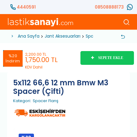
4440591
08508888173
Ana Sayfa
Jant Aksesuarları
Spacer Flanş
5x112 66
2,200.00 TL
%20
1,750.00
TL
SEPETE EKLE
İndirim
KDV Dahil
5x112 66,6 12 mm Bmw M3
Spacer (Çifti)
Kategori:
Spacer Flanş