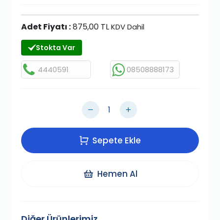
Adet Fiyatı :
875,00 TL
KDV Dahil
Stokta Var
4440591
08508888173
Sepete Ekle
Hemen Al
Diğer Ürünlerimiz