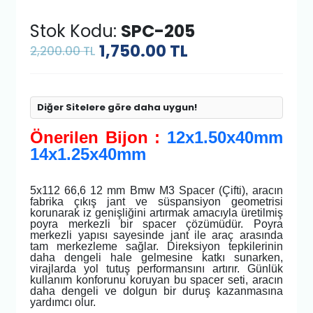
Stok Kodu:
SPC-205
1,750.00
TL
2,200.00 TL
Diğer Sitelere göre daha uygun!
Önerilen Bijon :
12x1.50x40mm
14x1.25x40mm
5x112 66,6 12 mm Bmw M3 Spacer (Çifti), aracın
fabrika çıkış jant ve süspansiyon geometrisi
korunarak iz genişliğini artırmak amacıyla üretilmiş
poyra merkezli bir spacer çözümüdür. Poyra
merkezli yapısı sayesinde jant ile araç arasında
tam merkezleme sağlar. Direksiyon tepkilerinin
daha dengeli hale gelmesine katkı sunarken,
virajlarda yol tutuş performansını artırır. Günlük
kullanım konforunu koruyan bu spacer seti, aracın
daha dengeli ve dolgun bir duruş kazanmasına
yardımcı olur.