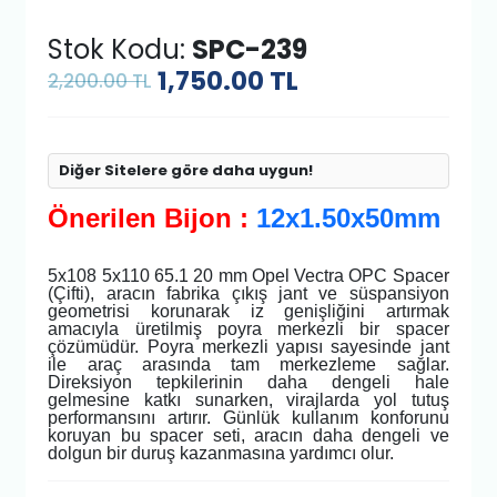
Stok Kodu:
SPC-239
1,750.00
TL
2,200.00 TL
Diğer Sitelere göre daha uygun!
Önerilen Bijon :
12x1.50x50mm
5x108 5x110 65.1 20 mm Opel Vectra OPC Spacer
(Çifti), aracın fabrika çıkış jant ve süspansiyon
geometrisi korunarak iz genişliğini artırmak
amacıyla üretilmiş poyra merkezli bir spacer
çözümüdür. Poyra merkezli yapısı sayesinde jant
ile araç arasında tam merkezleme sağlar.
Direksiyon tepkilerinin daha dengeli hale
gelmesine katkı sunarken, virajlarda yol tutuş
performansını artırır. Günlük kullanım konforunu
koruyan bu spacer seti, aracın daha dengeli ve
dolgun bir duruş kazanmasına yardımcı olur.