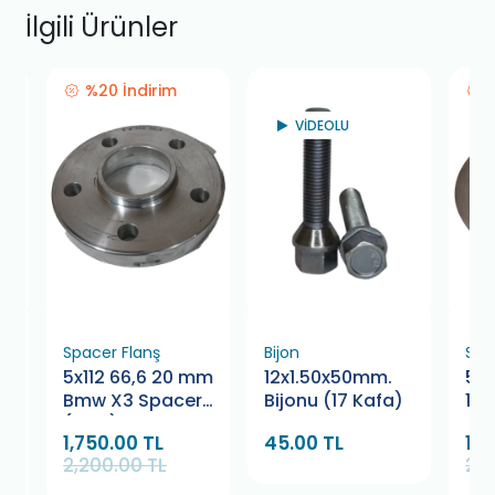
İlgili Ürünler
%20 İndirim
VİDEOLU
Spacer Flanş
Bijon
Spa
mm
5x112 66,6 20 mm
12x1.50x50mm.
5x1
r
Bmw X3 Spacer
Bijonu (17 Kafa)
15
(Çifti)
Ve
1,750.00 TL
45.00 TL
1,7
Spa
2,200.00 TL
2,2