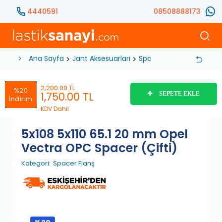
4440591
08508888173
Ana Sayfa
Jant Aksesuarları
Spacer Flanş
5x108 5x
2,200.00 TL
%20
1,750.00
TL
SEPETE EKLE
İndirim
KDV Dahil
5x108 5x110 65.1 20 mm Opel
Vectra OPC Spacer (Çifti)
Kategori:
Spacer Flanş