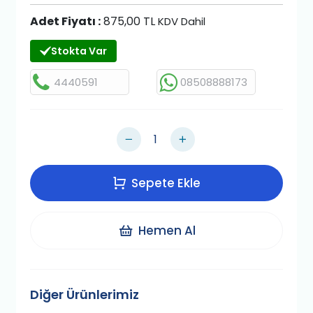
Adet Fiyatı :
875,00 TL
KDV Dahil
Stokta Var
4440591
08508888173
Sepete Ekle
Hemen Al
Diğer Ürünlerimiz