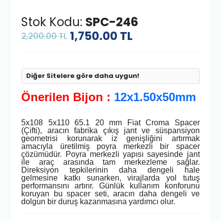
Stok Kodu:
SPC-246
1,750.00
TL
2,200.00 TL
Diğer Sitelere göre daha uygun!
Önerilen Bijon :
12x1.50x50mm
5x108 5x110 65.1 20 mm Fiat Croma Spacer
(Çifti), aracın fabrika çıkış jant ve süspansiyon
geometrisi korunarak iz genişliğini artırmak
amacıyla üretilmiş poyra merkezli bir spacer
çözümüdür. Poyra merkezli yapısı sayesinde jant
ile araç arasında tam merkezleme sağlar.
Direksiyon tepkilerinin daha dengeli hale
gelmesine katkı sunarken, virajlarda yol tutuş
performansını artırır. Günlük kullanım konforunu
koruyan bu spacer seti, aracın daha dengeli ve
dolgun bir duruş kazanmasına yardımcı olur.