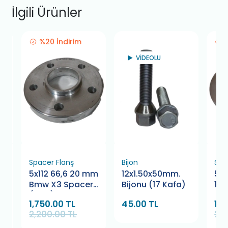
İlgili Ürünler
%20 İndirim
VİDEOLU
Spacer Flanş
Bijon
Spa
mm
5x112 66,6 20 mm
12x1.50x50mm.
5x1
r
Bmw X3 Spacer
Bijonu (17 Kafa)
15 
(Çifti)
Cr
1,750.00 TL
45.00 TL
1,7
(Çi
2,200.00 TL
2,2