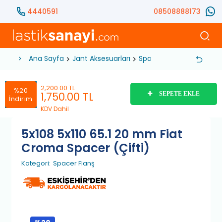
4440591
08508888173
Ana Sayfa
Jant Aksesuarları
Spacer Flanş
5x108 5x
2,200.00 TL
%20
1,750.00
TL
SEPETE EKLE
İndirim
KDV Dahil
5x108 5x110 65.1 20 mm Fiat
Croma Spacer (Çifti)
Kategori:
Spacer Flanş