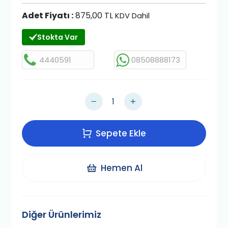
Adet Fiyatı :
875,00 TL
KDV Dahil
Stokta Var
4440591
08508888173
Sepete Ekle
Hemen Al
Diğer Ürünlerimiz