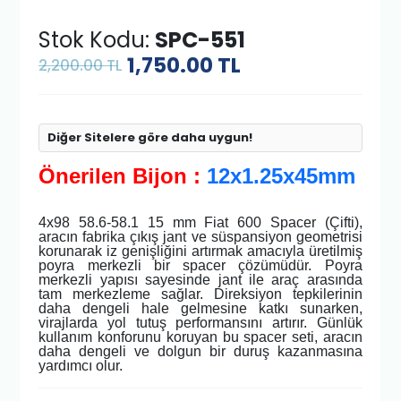
Stok Kodu:
SPC-551
1,750.00
TL
2,200.00 TL
Diğer Sitelere göre daha uygun!
Önerilen Bijon :
12x1.25x45mm
4x98 58.6-58.1 15 mm Fiat 600 Spacer (Çifti),
aracın fabrika çıkış jant ve süspansiyon geometrisi
korunarak iz genişliğini artırmak amacıyla üretilmiş
poyra merkezli bir spacer çözümüdür. Poyra
merkezli yapısı sayesinde jant ile araç arasında
tam merkezleme sağlar. Direksiyon tepkilerinin
daha dengeli hale gelmesine katkı sunarken,
virajlarda yol tutuş performansını artırır. Günlük
kullanım konforunu koruyan bu spacer seti, aracın
daha dengeli ve dolgun bir duruş kazanmasına
yardımcı olur.