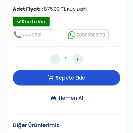
Adet Fiyatı :
875,00 TL
KDV Dahil
Stokta Var
4440591
08508888173
Sepete Ekle
Hemen Al
Diğer Ürünlerimiz