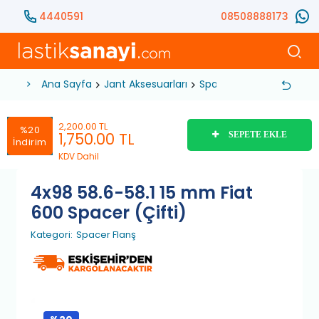
4440591
08508888173
Ana Sayfa
Jant Aksesuarları
Spacer Flanş
4x98 58.
2,200.00 TL
%20
1,750.00
TL
SEPETE EKLE
İndirim
KDV Dahil
4x98 58.6-58.1 15 mm Fiat
600 Spacer (Çifti)
Kategori:
Spacer Flanş