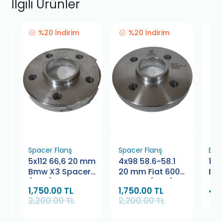
İlgili Ürünler
%20 İndirim
%20 İndirim
Spacer Flanş
Spacer Flanş
Bijo
mm
5x112 66,6 20 mm
4x98 58.6-58.1
12
r
Bmw X3 Spacer
20 mm Fiat 600
Bij
(Çifti)
Spacer (Çifti)
1,750.00 TL
1,750.00 TL
45
2,200.00 TL
2,200.00 TL