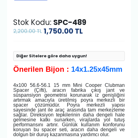
Stok Kodu:
SPC-489
1,750.00
TL
2,200.00 TL
Diğer Sitelere göre daha uygun!
Önerilen Bijon :
14x1.25x45mm
4x100 56.6-56.1 15 mm Mini Cooper Clubman
Spacer (Çifti), aracın fabrika çıkış jant ve
süspansiyon geometrisi korunarak iz genişliğini
artırmak amacıyla üretilmiş poyra merkezli bir
spacer çözümüdür. Poyra merkezli yapısı
sayesinde jant ile araç arasında tam merkezleme
sağlar. Direksiyon tepkilerinin daha dengeli hale
gelmesine katkı sunarken, virajlarda yol tutuş
performansını artırır. Günlük kullanım konforunu
koruyan bu spacer seti, aracın daha dengeli ve
dolgun bir duruş kazanmasına yardımcı olur.