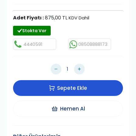
Adet Fiyatı :
875,00 TL
KDV Dahil
Stokta Var
4440591
08508888173
Sepete Ekle
Hemen Al