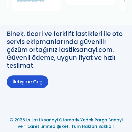
2,200.00 TL
2,2
Spa
Binek, ticari ve forklift lastikleri ile oto
servis ekipmanlarında güvenilir
çözüm ortağınız lastiksanayi.com.
Güvenli ödeme, uygun fiyat ve hızlı
teslimat.
İletişime Geç
© 2025 Ls Lastiksanayi Otomotiv Yedek Parça Sanayi
ve Ticaret Limited Şirketi. Tüm Hakları Saklıdır