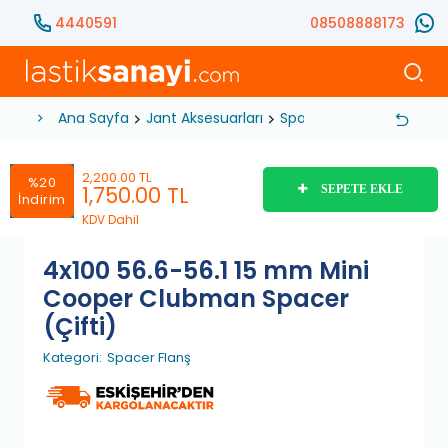
4440591
08508888173
Ana Sayfa
Jant Aksesuarları
Spacer Flanş
4x100 56
2,200.00 TL
%20
1,750.00
TL
SEPETE EKLE
İndirim
KDV Dahil
4x100 56.6-56.1 15 mm Mini
Cooper Clubman Spacer
(Çifti)
Kategori:
Spacer Flanş