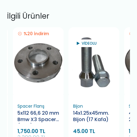
İlgili Ürünler
%20 İndirim
VİDEOLU
Spacer Flanş
Bijon
Spa
mm
5x112 66,6 20 mm
14x1.25x45mm.
4x1
r
Bmw X3 Spacer
Bijon (17 Kafa)
20
(Çifti)
Co
1,750.00 TL
45.00 TL
1,7
Cl