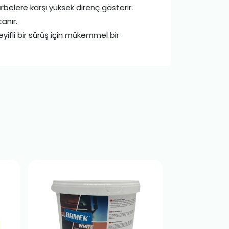
elere karşı yüksek direnç gösterir.
anır.
eyifli bir sürüş için mükemmel bir
%11 İndirim