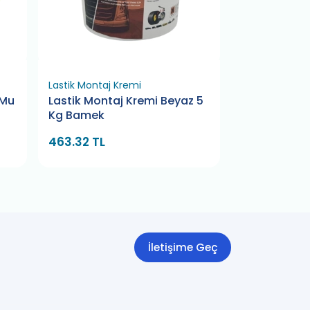
Lastik Montaj Kremi
Yapıştırma Ba
 Mu
Lastik Montaj Kremi Beyaz 5
Yapıştırma 
Kg Bamek
5x5 BMK (10
463.32 TL
757.79 TL
8
İletişime Geç