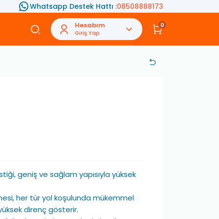
Whatsapp Destek Hattı :
08508888173
Hesabım
0
Giriş Yap
stiği, geniş ve sağlam yapısıyla yüksek
mesi, her tür yol koşulunda mükemmel
üksek direnç gösterir.