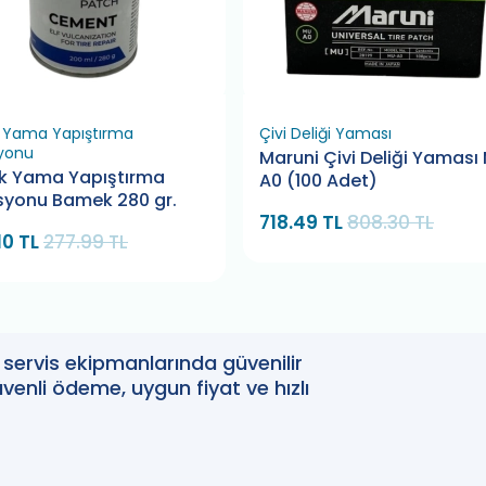
k Yama Yapıştırma
Çivi Deliği Yaması
yonu
Maruni Çivi Deliği Yaması
ik Yama Yapıştırma
A0 (100 Adet)
syonu Bamek 280 gr.
718.49 TL
808.30 TL
10 TL
277.99 TL
oto servis ekipmanlarında güvenilir
enli ödeme, uygun fiyat ve hızlı