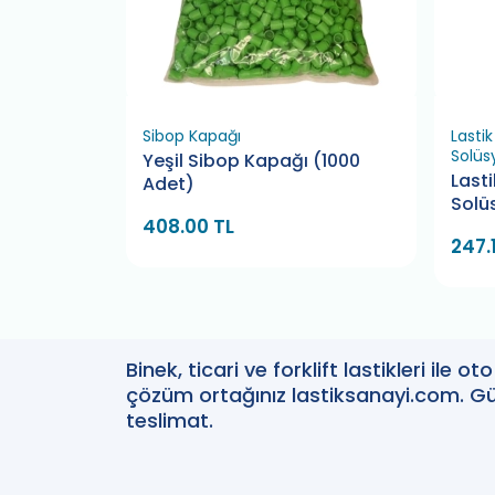
Sibop Kapağı
Lasti
Solüs
raktör Arka
Yeşil Sibop Kapağı (1000
Last
Adet)
Solü
408.00 TL
247.
Binek, ticari ve forklift lastikleri ile 
çözüm ortağınız lastiksanayi.com. Güv
teslimat.