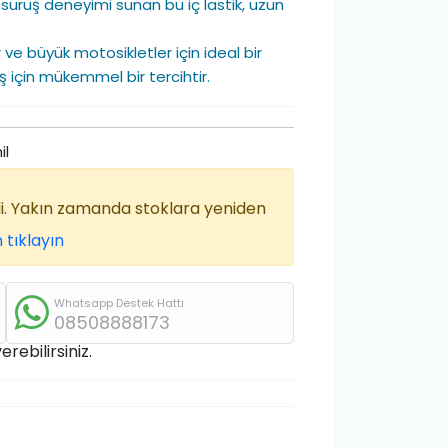
ir sürüş deneyimi sunan bu iç lastik, uzun
 ve büyük motosikletler için ideal bir
üş için mükemmel bir tercihtir.
il
di. Yakın zamanda stoklara yeniden
 tıklayın
Whatsapp Destek Hattı
08508888173
rebilirsiniz.