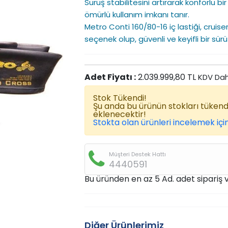
Sürüş stabilitesini artırarak konforlu b
ömürlü kullanım imkanı tanır.
Metro Conti 160/80-16 iç lastiği, cruiser
seçenek olup, güvenli ve keyifli bir sür
Adet Fiyatı :
2.039.999,80 TL
KDV Dah
Stok Tükendi!
Şu anda bu ürünün stokları tüken
eklenecektir!
Stokta olan ürünleri incelemek için
Müşteri Destek Hattı
4440591
Bu üründen en az 5 Ad. adet sipariş ve
Diğer Ürünlerimiz