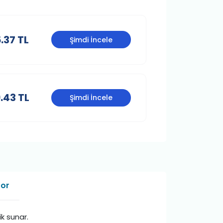
.37 TL
Şimdi İncele
.43 TL
Şimdi İncele
Sor
k sunar.