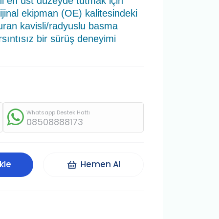
sini en üst düzeyde tutmak için
rijinal ekipman (OE) kalitesindeki
uran kavisli/radyuslu basma
sıntısız bir sürüş deneyimi
Whatsapp Destek Hattı
08508888173
kle
Hemen Al