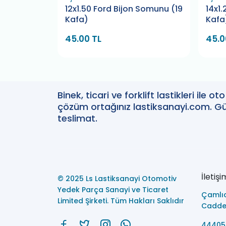
ant Göbeği
12x1.50 Ford Bijon Somunu (19
14x1
Kafa)
Kafa
TL
45.00 TL
45.0
Binek, ticari ve forklift lastikleri ile 
çözüm ortağınız lastiksanayi.com. Güv
teslimat.
İletişi
© 2025 Ls Lastiksanayi Otomotiv
Yedek Parça Sanayi ve Ticaret
Çamlı
Limited Şirketi. Tüm Hakları Saklıdır
Caddes
44405