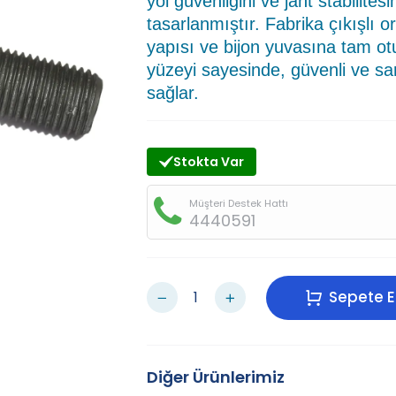
yol güvenliğini ve jant stabilite
tasarlanmıştır. Fabrika çıkışlı o
yapısı ve bijon yuvasına tam ot
yüzeyi sayesinde, güvenli ve sar
sağlar.
Stokta Var
Müşteri Destek Hattı
4440591
Sepete E
Diğer Ürünlerimiz