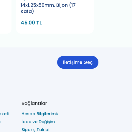
14x1.25x50mm. Bijon (17
14x1.25x45mm
Kafa)
Kafa)
45.00 TL
45.00 TL
İletişime Geç
Bağlantılar
keti
Hesap Bilgilerimiz
ı
İade ve Değişim
Sipariş Takibi