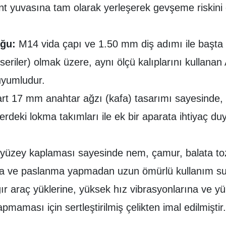
ant yuvasına tam olarak yerleşerek gevşeme riskini
ğu:
M14 vida çapı ve 1.50 mm diş adımı ile başta
riler) olmak üzere, aynı ölçü kalıplarını kullana
uyumludur.
t 17 mm anahtar ağzı (kafa) tasarımı sayesinde, 
slerdeki lokma takımları ile ek bir aparata ihtiyaç
yüzey kaplaması sayesinde nem, çamur, balata tozu 
rma ve paslanma yapmadan uzun ömürlü kullanım su
r araç yüklerine, yüksek hız vibrasyonlarına ve yü
maması için sertleştirilmiş çelikten imal edilmiştir.