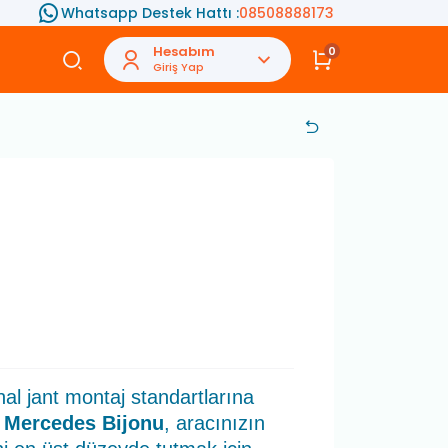
Whatsapp Destek Hattı :
08508888173
Hesabım
0
Giriş Yap
al jant montaj standartlarına
 Mercedes Bijonu
, aracınızın