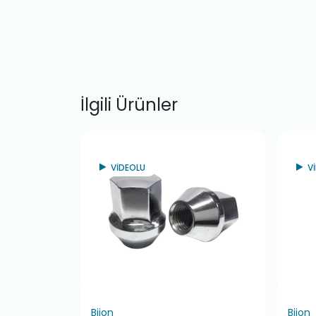
İlgili Ürünler
VİDEOLU
V
Bijon
Bijon