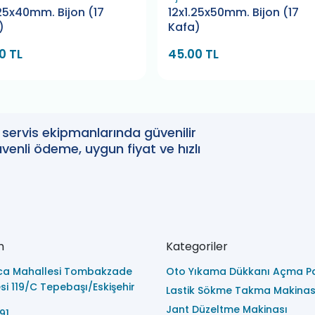
.25x40mm. Bijon (17
12x1.25x50mm. Bijon (17
)
Kafa)
0 TL
45.00 TL
oto servis ekipmanlarında güvenilir
enli ödeme, uygun fiyat ve hızlı
m
Kategoriler
ca Mahallesi Tombakzade
Oto Yıkama Dükkanı Açma Pa
i 119/C Tepebaşı/Eskişehir
Lastik Sökme Takma Makinas
Jant Düzeltme Makinası
91