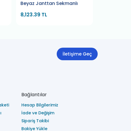
Beyaz Janttan Sekmanlı
Siyah Jantt
8,123.39 TL
4,668.30 T
İletişime Geç
Bağlantılar
keti
Hesap Bilgilerimiz
ı
İade ve Değişim
Sipariş Takibi
Bakiye Yükle