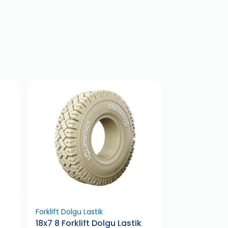
Forklift Dolgu Lastik
Forklift Dolgu 
k
18x7 8 Forklift Dolgu Lastik
16x6 8 Forkli