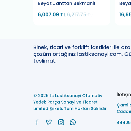
Sekmanlı
Beyaz Janttan Sekmanlı
Beya
6,007.09 TL
6,217.75 TL
16,6
Binek, ticari ve forklift lastikleri ile 
çözüm ortağınız lastiksanayi.com. Güv
teslimat.
İletişi
© 2025 Ls Lastiksanayi Otomotiv
Yedek Parça Sanayi ve Ticaret
Çamlı
Limited Şirketi. Tüm Hakları Saklıdır
Caddes
44405