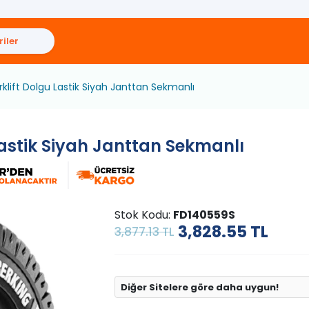
iler
rklift Dolgu Lastik Siyah Janttan Sekmanlı
Lastik Siyah Janttan Sekmanlı
Stok Kodu:
FD140559S
3,828.55
TL
3,877.13 TL
Diğer Sitelere göre daha uygun!