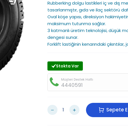
Rubberking dolgu lastikleri iç ve dış m
tasarlanmıştır, gıda ve ilaç sektörü dahi
Oval köşe yapısı, direksiyon hakimiyeti
maksimum tutunma sağlar.
3 katmanlı üretim teknolojisi, düşük mal
dengesi sunar.
Forklift lastiğinin kenarındaki çıkıntılar, 
Stokta Var
Müşteri Destek Hattı
4440591
Sepete E