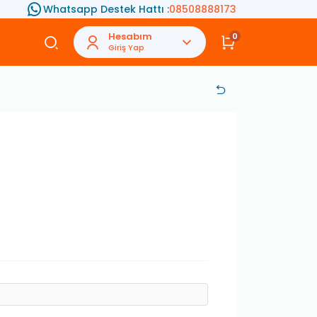
Whatsapp Destek Hattı :
08508888173
Hesabım
0
Giriş Yap