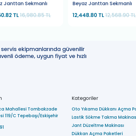
z Janttan Sekmanlı
Beyaz Janttan Sekmanlı
50.82 TL
16,980.85 TL
12,448.80 TL
12,568.90 TL
oto servis ekipmanlarında güvenilir
enli ödeme, uygun fiyat ve hızlı
m
Kategoriler
ca Mahallesi Tombakzade
Oto Yıkama Dükkanı Açma Pa
i 119/C Tepebaşı/Eskişehir
Lastik Sökme Takma Makinas
Jant Düzeltme Makinası
91
Dükkan Açma Paketleri