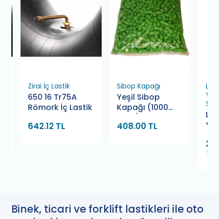
Zirai İç Lastik
Sibop Kapağı
Las
Yap
650 16 Tr75A
Yeşil Sibop
Sol
k
Römork İç Lastik
Kapağı (1000
La
Adet)
Yap
642.12 TL
408.00 TL
So
247
Bam
TL
Binek, ticari ve forklift lastikleri ile oto