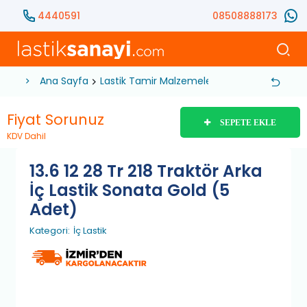
4440591
08508888173
Ana Sayfa
Lastik Tamir Malzemeleri
İç Lastik
13.6 1
Fiyat Sorunuz
SEPETE EKLE
KDV Dahil
13.6 12 28 Tr 218 Traktör Arka
İç Lastik Sonata Gold (5
Adet)
Kategori:
İç Lastik