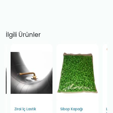
İlgili Ürünler
Zirai İç Lastik
Sibop Kapağı
Las