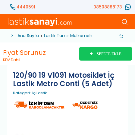
4440591
08508888173
Ana Sayfa
Lastik Tamir Malzemeleri
İç Lastik
120/90
Fiyat Sorunuz
SEPETE EKLE
KDV Dahil
120/90 19 V1091 Motosiklet İç
Lastik Metro Conti (5 Adet)
Kategori:
İç Lastik