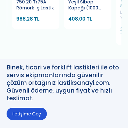
Yap
750 20 Tr75A
Yeşil Sibop
Sol
k
Römork İç Lastik
Kapağı (1000
La
Adet)
Yap
988.28 TL
408.00 TL
So
247
Bam
TL
Binek, ticari ve forklift lastikleri ile oto
servis ekipmanlarında güvenilir
çözüm ortağınız lastiksanayi.com.
Güvenli ödeme, uygun fiyat ve hızlı
teslimat.
İletişime Geç