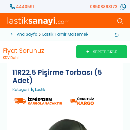
4440591
08508888173
Ana Sayfa
Lastik Tamir Malzemeleri
İç Lastik
11R22.
Fiyat Sorunuz
SEPETE EKLE
KDV Dahil
11R22.5 Pişirme Torbası (5
Adet)
Kategori:
İç Lastik