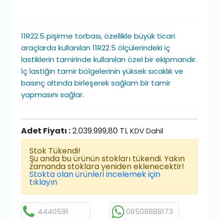
11R22.5 pişirme torbası, özellikle büyük ticari
araçlarda kullanılan 11R22.5 ölçülerindeki iç
lastiklerin tamirinde kullanılan özel bir ekipmandır.
İç lastiğin tamir bölgelerinin yüksek sıcaklık ve
basınç altında birleşerek sağlam bir tamir
yapmasını sağlar.
Adet Fiyatı :
2.039.999,80 TL
KDV Dahil
Stok Tükendi!
Şu anda bu ürünün stokları tükendi. Yakın
zamanda stoklara yeniden eklenecektir!
Stokta olan ürünleri incelemek için
tıklayın
4440591
08508888173