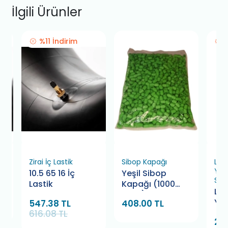
İlgili Ürünler
%11 İndirim
Zirai İç Lastik
Sibop Kapağı
Las
Yap
10.5 65 16 İç
Yeşil Sibop
Sol
k
Lastik
Kapağı (1000
La
Adet)
Yap
547.38 TL
408.00 TL
So
616.08 TL
247
Bam