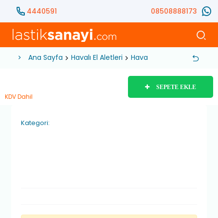
4440591
08508888173
Ana Sayfa
Havalı El Aletleri
Hava Hortumları
Makara
SEPETE EKLE
KDV Dahil
Kategori: