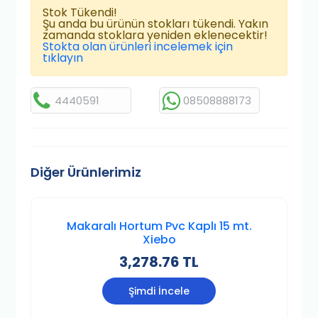
Stok Tükendi!
Şu anda bu ürünün stokları tükendi. Yakın
zamanda stoklara yeniden eklenecektir!
Stokta olan ürünleri incelemek için
tıklayın
4440591
08508888173
Diğer Ürünlerimiz
Makaralı Hortum Pvc Kaplı 15 mt.
Xiebo
3,278.76 TL
Şimdi İncele