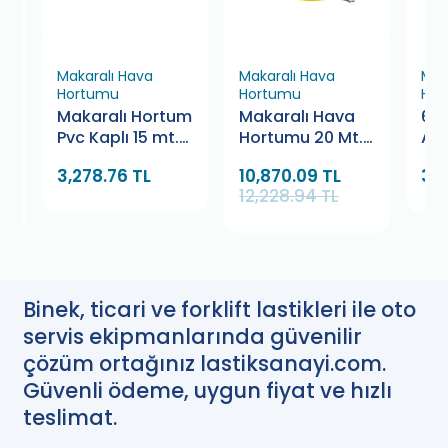
Makaralı Hava
Makaralı Hava
Mak
Hortumu
Hortumu
Hor
um
Makaralı Hortum
Makaralı Hava
6 M
Pvc Kaplı 15 mt.
Hortumu 20 Mt.
Akü
Xiebo
Osaka
Ma
3,278.76 TL
10,870.09 TL
30,
(Gü
12,228.94 TL
Binek, ticari ve forklift lastikleri ile oto
servis ekipmanlarında güvenilir
çözüm ortağınız lastiksanayi.com.
Güvenli ödeme, uygun fiyat ve hızlı
teslimat.