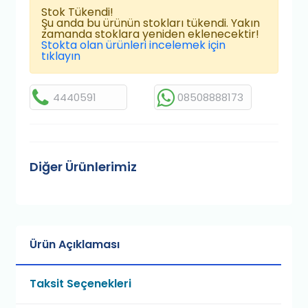
Stok Tükendi!
Şu anda bu ürünün stokları tükendi. Yakın
zamanda stoklara yeniden eklenecektir!
Stokta olan ürünleri incelemek için
tıklayın
4440591
08508888173
Diğer Ürünlerimiz
Ürün Açıklaması
Taksit Seçenekleri