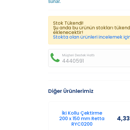
sunar.
Stok Tükendi!
Şu anda bu ürünün stokları tüken
eklenecektir!
Stokta olan ürünleri incelemek için
Müşteri Destek Hattı
4440591
Diğer Ürünlerimiz
İki Kollu Çektirme
4,33
200 x 150 mm Retta
RYC0200