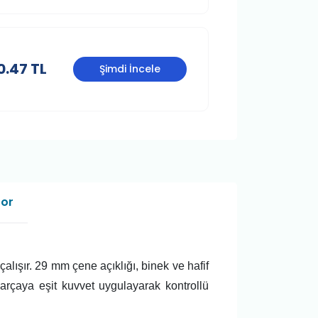
0.47 TL
Şimdi İncele
Sor
ışır. 29 mm çene açıklığı, binek ve hafif
parçaya eşit kuvvet uygulayarak kontrollü