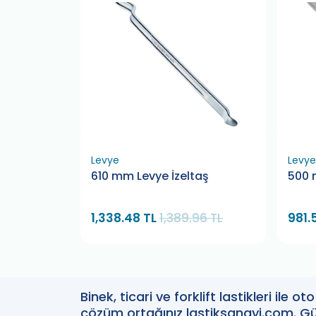
Levye
Levye
200 x 150
610 mm Levye İzeltaş
500 
0
.62 TL
1,338.48 TL
1,389.96 TL
981.
Binek, ticari ve forklift lastikleri ile 
çözüm ortağınız lastiksanayi.com. Güv