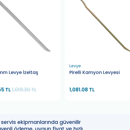
Levye
mm Levye İzeltaş
Pirelli Kamyon Levyesi
55 TL
1,019.30 TL
1,081.08 TL
oto servis ekipmanlarında güvenilir
enli ödeme, uygun fiyat ve hızlı