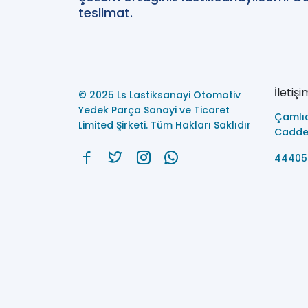
teslimat.
İletişi
© 2025 Ls Lastiksanayi Otomotiv
Yedek Parça Sanayi ve Ticaret
Çamlı
Limited Şirketi. Tüm Hakları Saklıdır
Caddes
44405