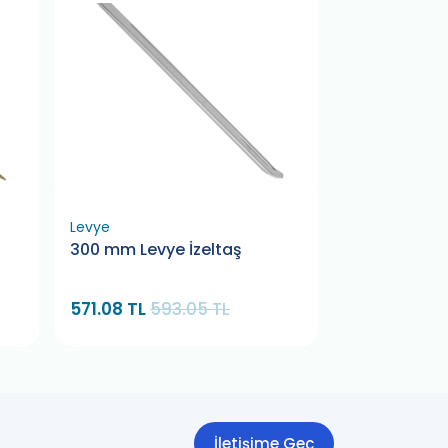
Levye
Boru Anahtarı
300 mm Levye İzeltaş
15" Maşalı B
Rico
571.08 TL
593.05 TL
1,450.00 TL
İletişime Geç