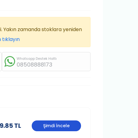
di. Yakın zamanda stoklara yeniden
 tıklayın
Whatsapp Destek Hattı
08508888173
9.85 TL
Şimdi İncele