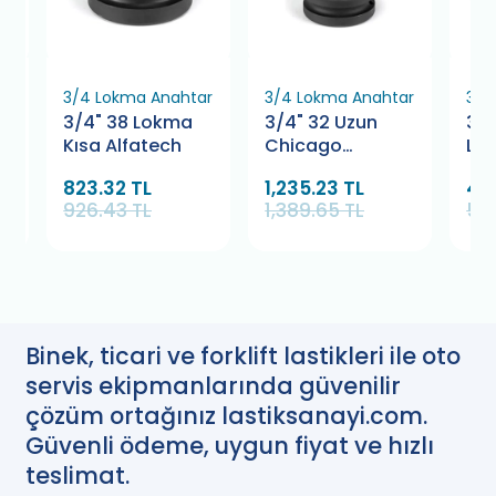
ar
3/4 Lokma Anahtar
3/4 Lokma Anahtar
3/4
3/4" 38 Lokma
3/4" 32 Uzun
3/4
Kısa Alfatech
Chicago
Lo
Pneumatic
823.32 TL
1,235.23 TL
49
926.43 TL
1,389.65 TL
55
Binek, ticari ve forklift lastikleri ile oto
servis ekipmanlarında güvenilir
çözüm ortağınız lastiksanayi.com.
Güvenli ödeme, uygun fiyat ve hızlı
teslimat.