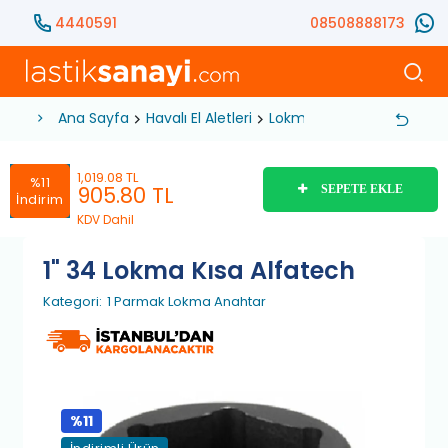
4440591
08508888173
Ana Sayfa
Havalı El Aletleri
Lokma Anahtar
1 Parma
1,019.08 TL
%11
905.80
TL
SEPETE EKLE
İndirim
KDV Dahil
1" 34 Lokma Kısa Alfatech
Kategori:
1 Parmak Lokma Anahtar
%11